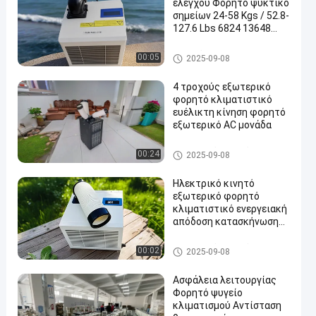
ελέγχου Φορητό ψυκτικό
σημείων 24-58 Kgs / 52.8-
127.6 Lbs 6824 13648
BTU/h Δυνατότητα
ψύξης για βιομηχανικά
Φορητό ψυγείο σημείων
00:05
2025-09-08
4 τροχούς εξωτερικό
φορητό κλιματιστικό
ευέλικτη κίνηση φορητό
εξωτερικό AC μονάδα
Εξωτερικό φορητό κλιματισ
00:24
2025-09-08
τικό
Ηλεκτρικό κινητό
εξωτερικό φορητό
κλιματιστικό ενεργειακή
απόδοση κατασκήνωση
AC ψυγείο
Εξωτερικό φορητό κλιματισ
00:02
2025-09-08
τικό
Ασφάλεια λειτουργίας
Φορητό ψυγείο
κλιματισμού Αντίσταση