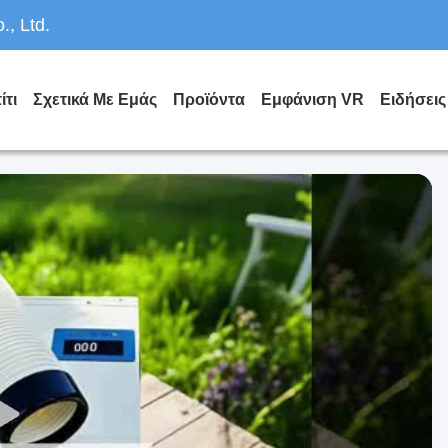
, Ltd.
ίτι
Σχετικά Με Εμάς
Προϊόντα
Εμφάνιση VR
Ειδήσεις