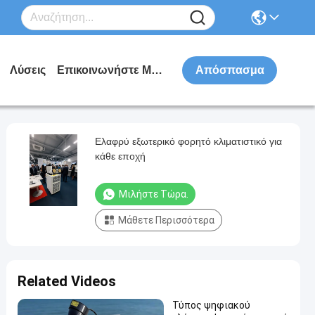
Λύσεις
Επικοινωνήστε Μαζί Μας
Απόσπασμα
Ελαφρύ εξωτερικό φορητό κλιματιστικό για
κάθε εποχή
Μιλήστε Τώρα.
Μάθετε Περισσότερα
Related Videos
Τύπος ψηφιακού