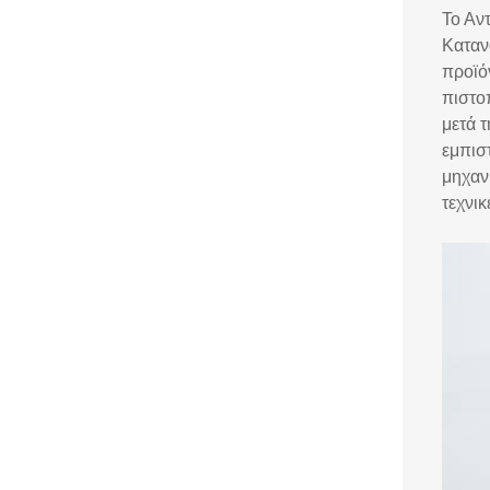
Το Αν
Κατανο
προϊό
πιστο
μετά 
εμπισ
μηχαν
τεχνι