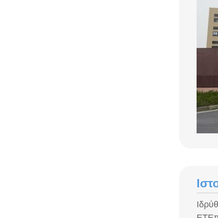
Ιστ
Ιδρύθ
ΕΤΕπ 