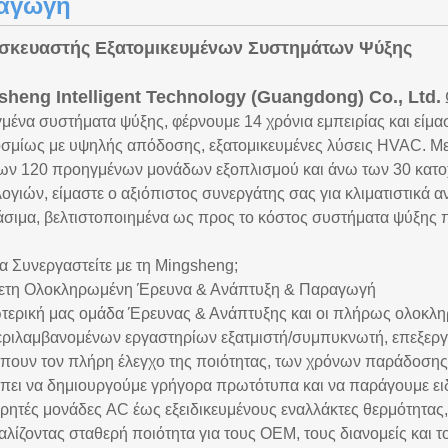
αγωγή
σκευαστής Εξατομικευμένων Συστημάτων Ψύξης
sheng Intelligent Technology (Guangdong) Co., Ltd.
μένα συστήματα ψύξης, φέρνουμε 14 χρόνια εμπειρίας και είμ
σμίως με υψηλής απόδοσης, εξατομικευμένες λύσεις HVAC. Με
ων 120 προηγμένων μονάδων εξοπλισμού και άνω των 30 κατο
λογιών, είμαστε ο αξιόπιστος συνεργάτης σας για κλιματιστικά 
άσιμα, βελτιστοποιημένα ως προς το κόστος συστήματα ψύξης 
να Συνεργαστείτε με τη Mingsheng;
ετη Ολοκληρωμένη Έρευνα & Ανάπτυξη & Παραγωγή
τερική μας ομάδα Έρευνας & Ανάπτυξης και οι πλήρως ολοκλ
ριλαμβανομένων εργαστηρίων εξατμιστή/συμπυκνωτή, επεξεργ
έπουν τον πλήρη έλεγχο της ποιότητας, των χρόνων παράδοσης 
έπει να δημιουργούμε γρήγορα πρωτότυπα και να παράγουμε ει
ορητές μονάδες AC έως εξειδικευμένους εναλλάκτες θερμότητα
αλίζοντας σταθερή ποιότητα για τους OEM, τους διανομείς και