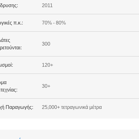
ίδρυσης:
2011
γικές π.κ.:
70% - 80%
λάτες
300
ρετούνται:
ισμοί:
120+
ωμα
30+
τεχνίας:
χή Παραγωγής:
25,000+ τετραγωνικά μέτρα