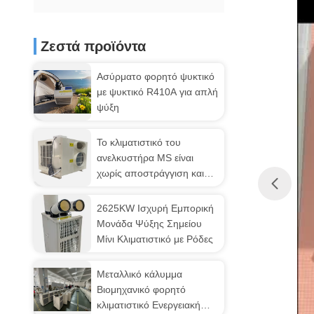
Ζεστά προϊόντα
Ασύρματο φορητό ψυκτικό
με ψυκτικό R410A για απλή
ψύξη
Το κλιματιστικό του
ανελκυστήρα MS είναι
χωρίς αποστράγγιση και
λειτουργία χρονισμού
κύκλου.
2625KW Ισχυρή Εμπορική
Μονάδα Ψύξης Σημείου
Μίνι Κλιματιστικό με Ρόδες
Μεταλλικό κάλυμμα
Βιομηχανικό φορητό
κλιματιστικό Ενεργειακή