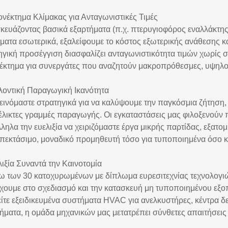
ονέκτημα Κλίμακας για Ανταγωνιστικές Τιμές
κευάζοντας βασικά εξαρτήματα (π.χ. πτερυγιοφόρος εναλλάκτη
ματα εσωτερικά, εξαλείφουμε το κόστος εξωτερικής ανάθεσης κα
ηγική προσέγγιση διασφαλίζει ανταγωνιστικότητα τιμών χωρίς
έκτημα για συνεργάτες που αναζητούν μακροπρόθεσμες, υψηλο
λοντική Παραγωγική Ικανότητα
εινόμαστε στρατηγικά για να καλύψουμε την παγκόσμια ζήτηση
υέλικτες γραμμές παραγωγής. Οι εγκαταστάσεις μας φιλοξενούν
ληλα την ευελιξία να χειριζόμαστε έργα μικρής παρτίδας, εξατο
επεκτάσιμο, μοναδικό προμηθευτή τόσο για τυποποιημένα όσο κα
λιξία Συναντά την Καινοτομία
ω των 30 κατοχυρωμένων με δίπλωμα ευρεσιτεχνίας τεχνολογι
χουμε στο σχεδιασμό και την κατασκευή μη τυποποιημένου εξοπ
είτε εξειδικευμένα συστήματα HVAC για ανελκυστήρες, κέντρα δ
ήματα, η ομάδα μηχανικών μας μετατρέπει σύνθετες απαιτήσεις σ