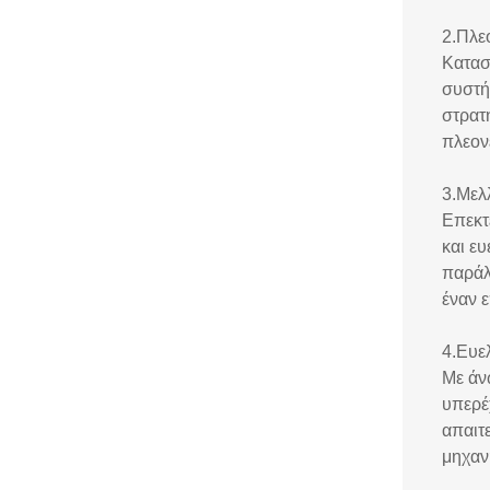
2.Πλε
Κατασ
συστή
στρατ
πλεον
3.Μελ
Επεκτ
και ε
παράλ
έναν 
4.Ευε
Με άν
υπερέ
απαιτ
μηχαν