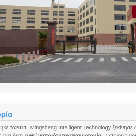
ορία
ηκε το
2011
, Mingsheng Intelligent Technology ξεκίνησε
έχει δεσμευθεί να
ποιότητα
και
καινοτομία
, η εταιρεία 