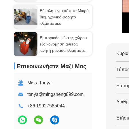
απόδοση Φορητή μονάδα
κλιματισμού
Εύκολη κινητικότητα Μικρό
βιομηχανικό φορητό
κλιματιστικό
Εμπορικός ψύκτης χώρου
εξοικονόμηση άνετος
κινητή μονάδα κλιματισμού
Κύρια
τηλεχειριστή
Επικοινωνήστε Μαζί Μας
Τύπος
Miss. Tonya
Εμπορ
tonya@mingsheng899.com
Αριθμ
+86 19927585044
Ετήσι