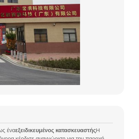
 ως ένα
εξειδικευμένος κατασκευαστής
Η
γρήγορα κέρδισε αναγνώριση για την παροχή