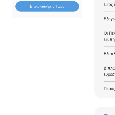
Έτος 
Επικοινωνήστε Τώρα
Εξαγω
Οι Πε
εξυπη
Εξοπλ
Δίπλ
ευρεσι
Περιο