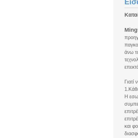
Εισ
Κατα
Ming
προηγ
παγκο
άνω τ
τεχνο
επεκτ
Γιατί 
1.Κάθ
Η εσω
συμπε
επιτρ
επιτρ
και φ
διασφ